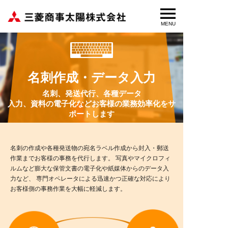
MENU

名刺作成・データ入力
名刺、発送代行、各種データ
入力、資料の電子化などお客様の業務効率化をサ
ポートします
名刺の作成や各種発送物の宛名ラベル作成から封入・郵送
作業までお客様の事務を代行します。
写真やマイクロフィ
ルムなど膨大な保管文書の電子化や紙媒体からのデータ入
力など、
専門オペレータによる迅速かつ正確な対応により
お客様側の事務作業を大幅に軽減します。