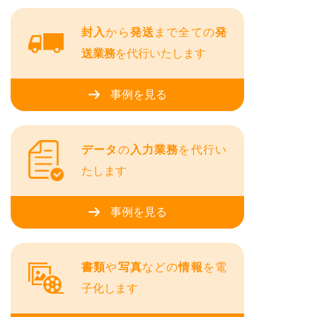
封入
から
発送
まで全ての
発
送業務
を代行いたします
事例を見る
データ
の
入力業務
を代行い
たします
事例を見る
書類
や
写真
などの
情報
を電
子化します